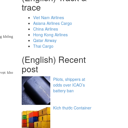
trace
Viet Nam Airlines
Asiana Airlines Cargo
China Airlines
Hong Kong Airlines
àng không
Qatar Airway
Thai Cargo
(English) Recent
post
 vực kho
Pilots, shippers at
odds over ICAO’s
battery ban
Kích thước Container