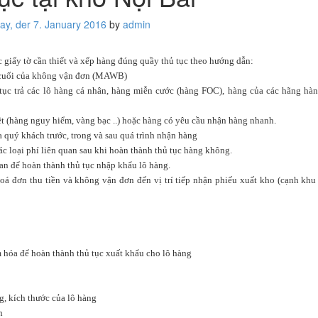
ay, der 7. January 2016
by
admin
 giấy tờ cần thiết và xếp hàng đúng quầy thủ tục theo hướng dẫn:
ố cuối của không vận đơn (MAWB)
 tục trả các lô hàng cá nhân, hàng miễn cước (hàng FOC), hàng của các hãng h
 biệt (hàng nguy hiểm, vàng bạc ..) hoặc hàng có yêu cầu nhận hàng nhanh.
ủa quý khách trước, trong và sau quá trình nhận hàng
́c loại phí liên quan sau khi hoàn thành thủ tục hàng không.
n để hoàn thành thủ tục nhập khẩu lô hàng.
́ đơn thu tiền và không vận đơn đến vị trí tiếp nhận phiếu xuất kho (cạnh khu
 hóa để hoàn thành thủ tục xuất khẩu cho lô hàng
, kích thước của lô hàng
n