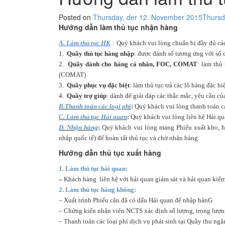
Posted on
Thursday, der 12. November 2015
Thursd
Hướng dẫn làm thủ tục nhận hàng
:
A. Làm thủ tục HK
Quý khách vui lòng chuẩn bị đầy đủ các
1.
Quầy thủ tục hàng nhập
: được đánh số tương ứng với s
2.
Quầy dành cho hàng cá nhân, FOC, COMAT
: làm thủ
(COMAT)
3.
Quầy phục vụ đặc biệt
: làm thủ tục trả các lô hàng đặc
4.
Quầy trợ giúp
: dành để giải đáp các thắc mắc, yêu cầu c
B.Thanh toán các loại phí
:
Quý khách vui lòng thanh toán ca
C. Làm thủ tục Hải quan
:
Quý khách vui lòng liên hệ Hải qua
D. Nhận hàng
:
Quý khách vui lòng mang Phiếu xuất kho, hoa
nhập quốc tế) để hoàn tất thủ tục và chờ nhận hàng.
Hướng dẫn thủ tục xuất hàng
1.
Làm thủ tục hải quan:
–
Khách hàng liên hệ với hải quan giám sát và hải quan kiểm
2. Làm thủ tục hàng không:
– Xuất trình Phiếu cân đã có dấu Hải quan để nhập hànG
– Chứng kiến nhân viên NCTS xác định số lượng, trọng lượng
– Thanh toán các loại phí dịch vụ phát sinh tại Quầy thu ngâ