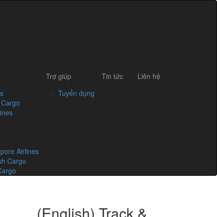
Trợ giúp
Tin tức
Liên hệ
es
Tuyển dụng
s Cargo
ines
pore Airlines
ish Cargo
Cargo
(English) Track &