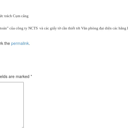
hức trách Cụm cảng
toán” của công ty NCTS và các giấy tờ cần thiết tới Văn phòng đại diện các hãng
rk the
permalink
.
ields are marked
*