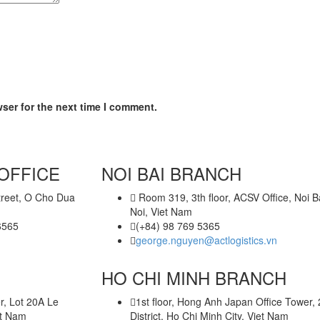
ser for the next time I comment.
 OFFICE
NOI BAI BRANCH
treet, O Cho Dua
Room 319, 3th floor, ACSV Office, Noi Ba
Noi, Viet Nam
6565
(+84) 98 769 5365
george.nguyen@actlogistics.vn
HO CHI MINH BRANCH
r, Lot 20A Le
1st floor, Hong Anh Japan Office Tower,
et Nam
District, Ho Chi Minh City, Viet Nam