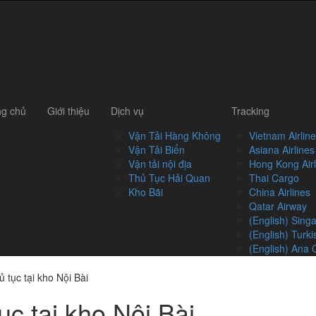
ng chủ
Giới thiệu
Dịch vụ
Tracking
Vận Tải Hàng Không
Vietnam Airlin
Vận Tải Biển
Asiana Airline
Vận tải nội địa
Hong Kong Airl
Thủ Tục Hải Quan
Thai Cargo
Kho Bãi
China Airlines
Qatar Airway
(English) Singa
(English) Turk
(English) Ana 
 tục tại kho Nội Bài
c tại kho Nội Bài