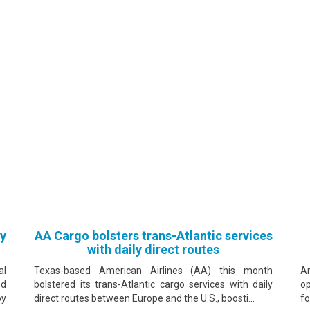
oy
AA Cargo bolsters trans-Atlantic services
with daily direct routes
al
Texas-based American Airlines (AA) this month
An
ed
bolstered its trans-Atlantic cargo services with daily
op
oy
direct routes between Europe and the U.S., boosti...
fo